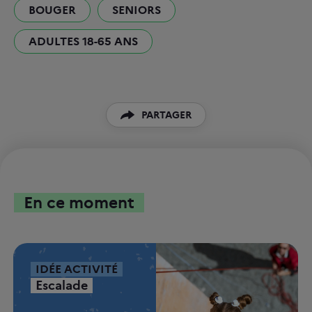
BOUGER
SENIORS
ADULTES 18-65 ANS
PARTAGER
PARTAGER SUR TWITTER
PARTAGER SUR FACEBOOK
En ce moment
COPIER LE LIEN
IDÉE ACTIVITÉ
Escalade