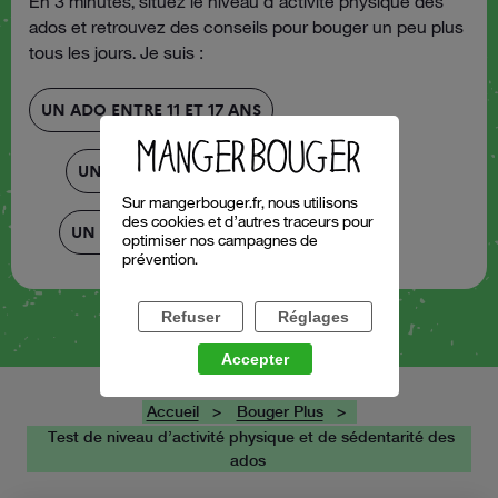
En 3 minutes, situez le niveau d’activité physique des
ados et retrouvez des conseils pour bouger un peu plus
tous les jours. Je suis :
UN ADO ENTRE 11 ET 17 ANS
UN PARENT D'ADO
Sur mangerbouger.fr, nous utilisons
des cookies et d’autres traceurs pour
UN PROFESSIONNEL
optimiser nos campagnes de
prévention.
Refuser
Réglages
Accepter
Accueil
Bouger Plus
Test de niveau d’activité physique et de sédentarité des
ados