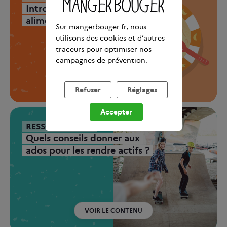
Introduire les allergènes
alimentaires dès 4/6 mois
Sur mangerbouger.fr, nous
utilisons des cookies et d’autres
traceurs pour optimiser nos
campagnes de prévention.
LIRE L'ARTICLE
Refuser
Réglages
Accepter
RESSOURCE PRO
Quels conseils donner aux
ados pour les rendre actifs ?
VOIR LE CONTENU