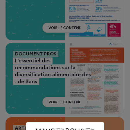
VOIR LE CONTENU
DOCUMENT PROS
L'essentiel des
recommandations sur la
diversification alimentaire des
- de 3ans
VOIR LE CONTENU
ARTICLE