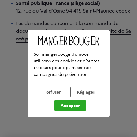
Santé publique France (siège social)
12, rue du Val d'Osne 94 415 Saint-Maurice cedex
Les demandes concernant la commande de
documents doivent être réalisées sur
le site de Sa
nté publique France ici.
Sur mangerbouger.fr, nous
utilisons des cookies et d’autres
traceurs pour optimiser nos
campagnes de prévention.
Refuser
Réglages
Accepter
Manger Bouger
Contact