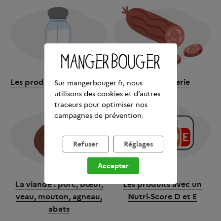
Les produits salés et le sel
La charcuterie
Sur mangerbouger.fr, nous
utilisons des cookies et d’autres
traceurs pour optimiser nos
campagnes de prévention.
Refuser
Réglages
Accepter
La viande : porc, bœuf,
Les produits avec un
veau, mouton, agneau,
Nutri-Score D et E
abats