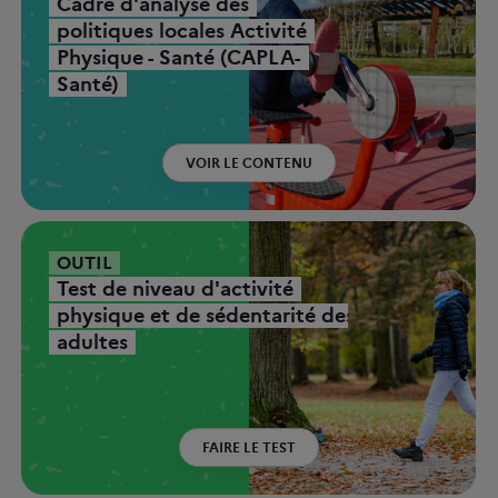
Cadre d'analyse des
politiques locales Activité
Physique - Santé (CAPLA-
Santé)
VOIR LE CONTENU
OUTIL
Test de niveau d'activité
physique et de sédentarité des
adultes
FAIRE LE TEST