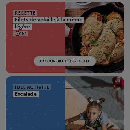
RECETTE
Filets de volaille à la crème
légère
15'
DÉCOUVRIR CETTE RECETTE
IDÉE ACTIVITÉ
Escalade