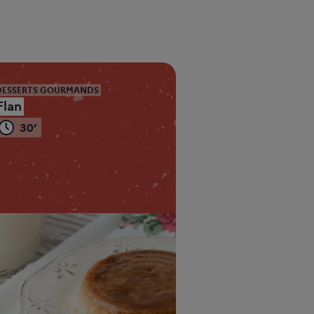
DESSERTS GOURMANDS
Flan
30’