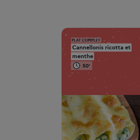
PLAT COMPLET
Cannellonis ricotta et
menthe
50’