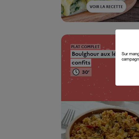
VOIR LA RECETTE
p
PLAT COMPLET
a
Boulghour aux légumes
Sur mange
campagne
confits
30’