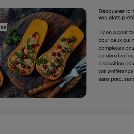
Découvrez ici 
vos plats préfé
PLAT COMPLET
hes
Quiche poirea
Il y en a pour 
45’
pour ceux qui 
complexes pour
derrière les fou
disposition pou
vos préférence
sans porc, san
VOIR LA RECETTE