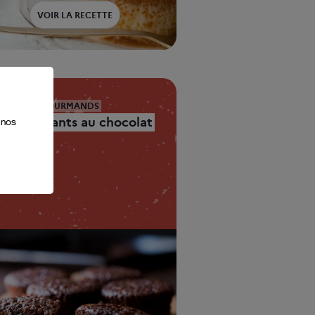
VOIR LA RECETTE
s
ur
s
DESSERTS GOURMANDS
.
es
Minifondants au chocolat
 nos
25’