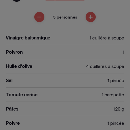
5 personnes
ENLEVER UNE PERSONNE
AJOUTER UNE PE
Vinaigre balsamique
1 cuillère à soupe
Poivron
1
Huile d'olive
4 cuillères à soupe
Sel
1 pincée
Tomate cerise
1 barquette
Pâtes
120 g
Poivre
1 pincée