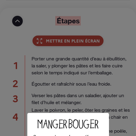
Étapes
METTRE EN PLEIN ÉCRAN
Porter une grande quantité d’eau à ébullition,
1
la saler, y plonger les pâtes et les faire cuire
selon le temps indiqué sur l’emballage.
2
Égoutter et rafraîchir sous l’eau froide.
Verser les pâtes dans un saladier, ajouter un
3
filet d’huile et mélanger.
Laver le poivron, le peler, ôter les graines et les
4
membranes blanches puis détailler la chair en
dés.
Faire chauffer 1 c. à s. d’huile dans une poêle,