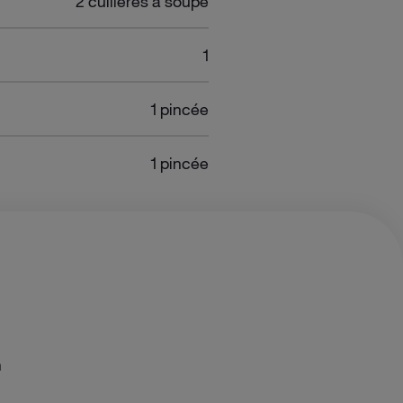
2 cuillères à soupe
1
1 pincée
1 pincée
n