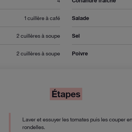
4
Coriandre fraîche
1 cuillère à café
Salade
2 cuillères à soupe
Sel
2 cuillères à soupe
Poivre
Étapes
Laver et essuyer les tomates puis les couper e
rondelles.
Notifications désactivées