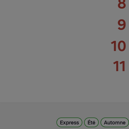
8
9
10
11
Express
Été
Automne