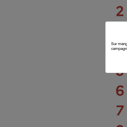
2
3
p
a
Sur mange
4
campagne
5
6
7