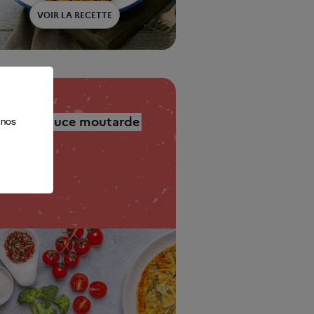
VOIR LA RECETTE
s
ur
s
PLAT SIMPLE
.
es
Merlan sauce moutarde
 nos
25’