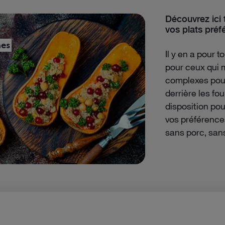
Découvrez ici 
vos plats préfé
PLAT COMPLET
hes
Quiche poirea
Il y en a pour 
45’
pour ceux qui 
complexes pour
derrière les fou
disposition pou
vos préférence
sans porc, san
VOIR LA RECETTE