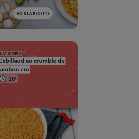
VOIR LA RECETTE
PLAT SIMPLE
Cabillaud au crumble de
jambon cru
20’