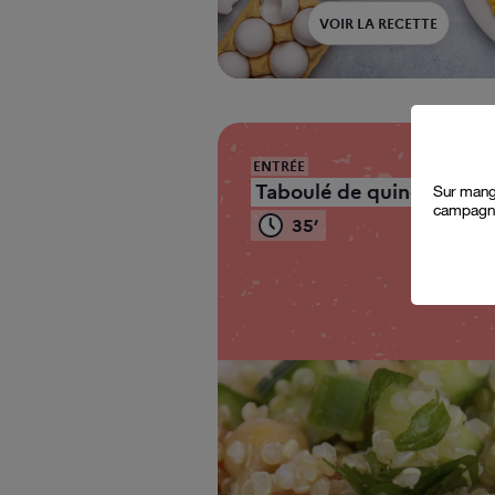
VOIR LA RECETTE
p
ENTRÉE
a
Taboulé de quinoa
Sur mange
campagne
35’