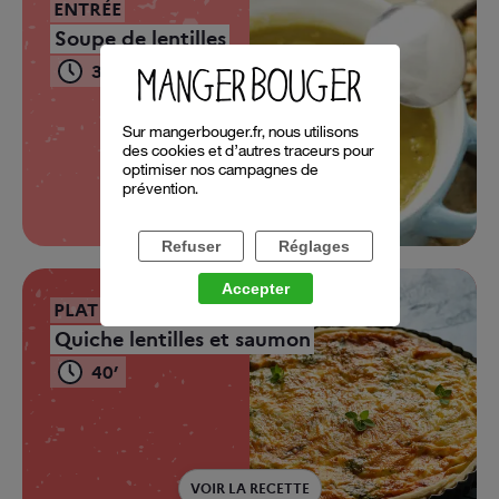
ENTRÉE
Soupe de lentilles
35’
Sur mangerbouger.fr, nous utilisons
des cookies et d’autres traceurs pour
optimiser nos campagnes de
prévention.
VOIR LA RECETTE
Refuser
Réglages
Accepter
PLAT COMPLET
Quiche lentilles et saumon
40’
VOIR LA RECETTE