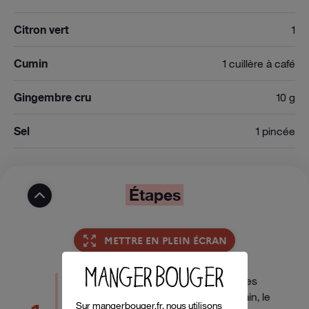
Citron vert
1
Cumin
1 cuillère à café
Gingembre cru
10 g
Sel
1 pincée
Étapes
METTRE EN PLEIN ÉCRAN
Dans une grande casserole, mettre les
lentilles, les oignons émincés, le cumin, le
Sur mangerbouger.fr, nous utilisons