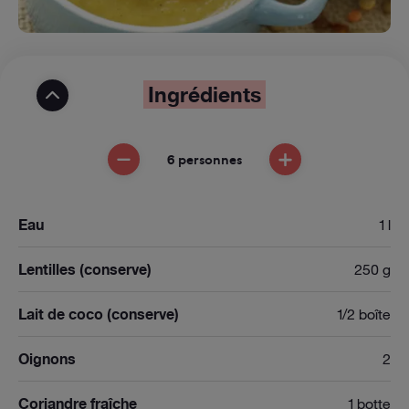
Ingrédients
6 personnes
ENLEVER UNE PERSONNE
AJOUTER UNE PE
Eau
1 l
Lentilles (conserve)
250 g
Lait de coco (conserve)
1/2 boîte
Oignons
2
Coriandre fraîche
1 botte