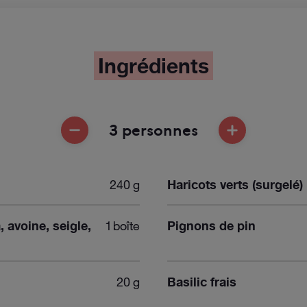
Ingrédients
3 personnes
ENLEVER UNE PERSONNE
AJOUTER UNE
240 g
Haricots verts (surgelé)
, avoine, seigle,
1 boîte
Pignons de pin
20 g
Basilic frais