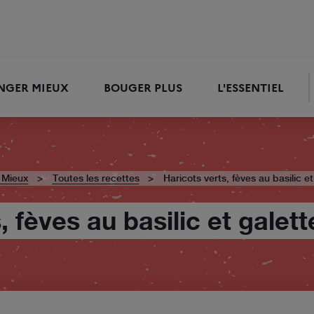
NGER MIEUX
BOUGER PLUS
L'ESSENTIEL
RECHERCHER
 Mieux
Toutes les recettes
Haricots verts, fèves au basilic e
, fèves au basilic et galet