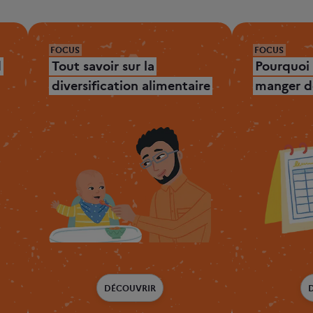
FOCUS
FOCUS
d
Tout savoir sur la
Pourquoi
diversification alimentaire
manger de
DÉCOUVRIR