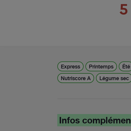
5
Express
Printemps
Été
Nutriscore A
Légume sec
Infos complémen