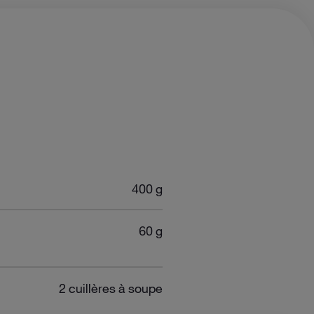
 PERSONNE
400 g
60 g
2 cuillères à soupe