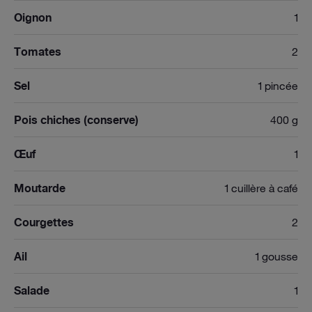
Oignon
1
Tomates
2
Sel
1 pincée
Pois chiches (conserve)
400 g
Œuf
1
Moutarde
1 cuillère à café
Courgettes
2
Ail
1 gousse
Salade
1