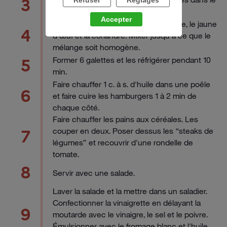
3
Refuser
Réglages
bol d'un robot culinaire et mixer.
Accepter
Ajouter les légumes ramollis, le beurre, le jaune
4
d'œuf et la coriandre. Mixer jusqu'à ce que le
mélange soit homogène.
Former 6 galettes et les réfrigérer pendant 10
5
min.
Faire chauffer 1 c. à s. d'huile dans une poêle
6
et faire cuire les hamburgers 1 à 2 min de
chaque côté.
Faire chauffer les pains aux céréales. Les
couper en deux. Poser dessus les “steaks de
7
légumes” et recouvrir d'une rondelle de
tomate.
8
Servir avec une salade.
Laver la salade et la mettre dans un saladier.
Confectionner la vinaigrette en délayant la
9
moutarde avec le vinaigre, le sel et le poivre.
Émulsionner avec le fromage blanc et l'huile.