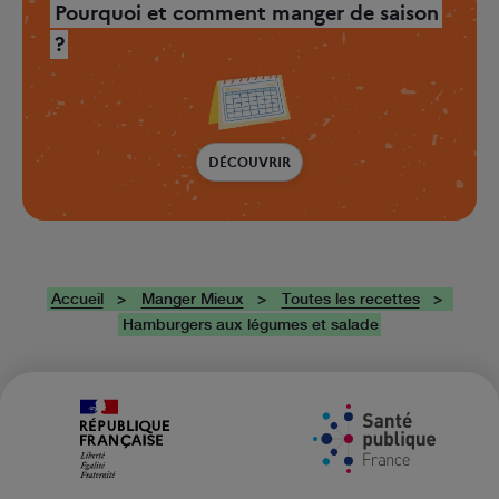
Pourquoi et comment manger de saison
?
DÉCOUVRIR
Accueil
Manger Mieux
Toutes les recettes
Hamburgers aux légumes et salade