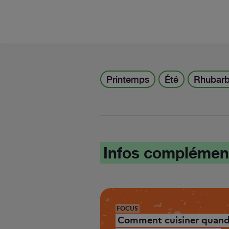
Printemps
Été
Rhubar
Infos complémen
FOCUS
Comment cuisiner quan