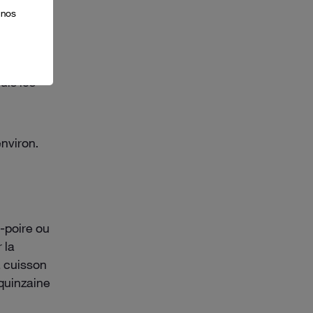
.
es
 nos
uis les
nviron.
-poire ou
 la
a cuisson
 quinzaine