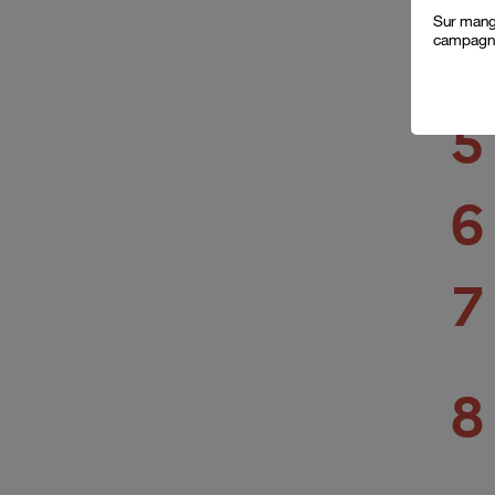
a
Sur mange
campagne
4
5
6
7
8