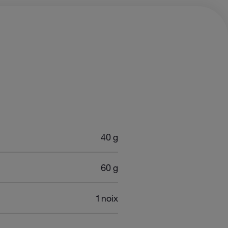
 PERSONNE
40 g
60 g
1 noix