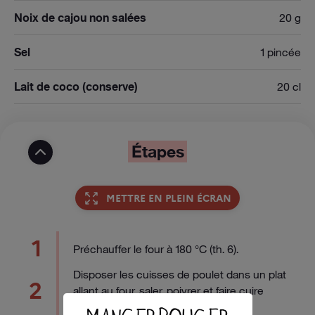
Noix de cajou non salées
20 g
Sel
1 pincée
Lait de coco (conserve)
20 cl
Étapes
METTRE EN PLEIN ÉCRAN
1
Préchauffer le four à 180 °C (th. 6).
Disposer les cuisses de poulet dans un plat
2
allant au four, saler, poivrer et faire cuire
environ 20 min.