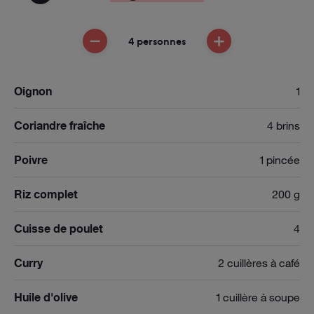
4 personnes
ENLEVER UNE PERSONNE
AJOUTER UNE PE
Oignon
1
Coriandre fraîche
4 brins
Poivre
1 pincée
Riz complet
200 g
Cuisse de poulet
4
Curry
2 cuillères à café
Huile d'olive
1 cuillère à soupe