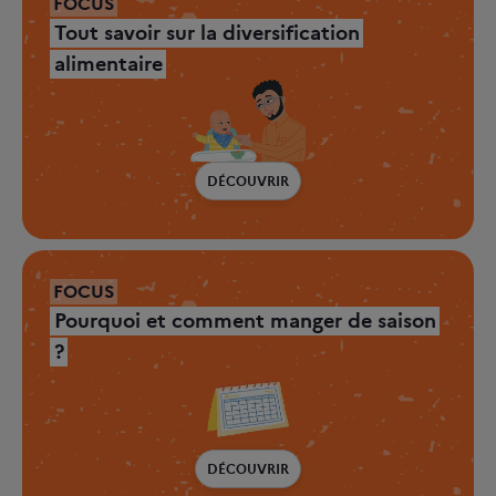
FOCUS
Tout savoir sur la diversification
alimentaire
DÉCOUVRIR
FOCUS
Pourquoi et comment manger de saison
?
DÉCOUVRIR