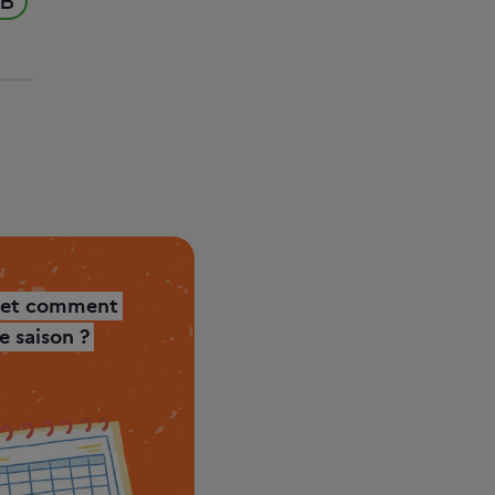
 B
 et comment
 saison ?