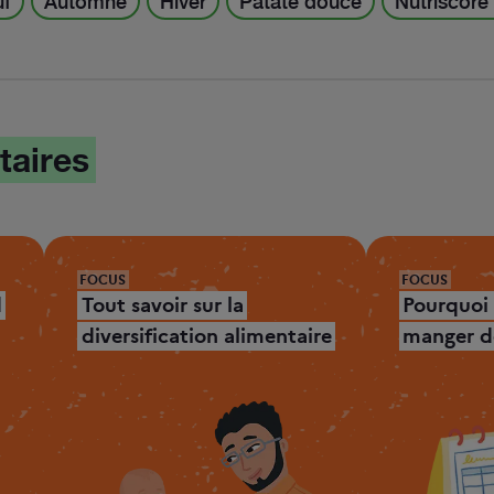
uf
Automne
Hiver
Patate douce
Nutriscore
taires
FOCUS
FOCUS
d
Tout savoir sur la
Pourquoi
diversification alimentaire
manger de