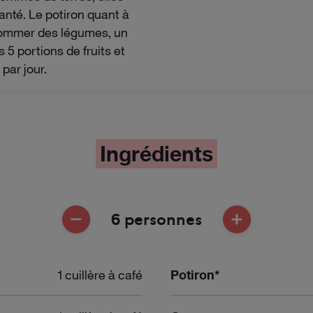
anté. Le potiron quant à
sommer des légumes, un
 5 portions de fruits et
ar jour.
Ingrédients
6 personnes
ENLEVER UNE PERSONNE
AJOUTER UNE
1 cuillère à café
Potiron*