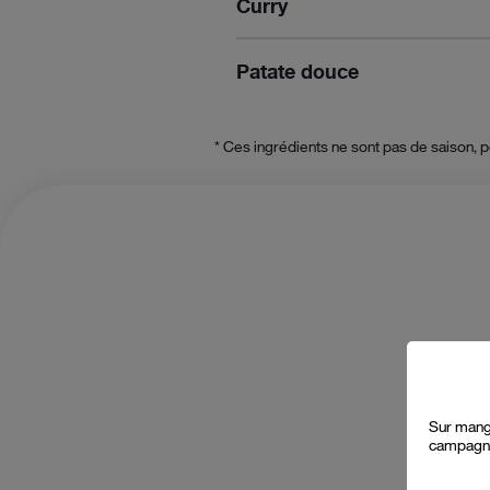
Curry
Patate douce
* Ces ingrédients ne sont pas de saison, 
1
p
a
Sur mange
2
campagne