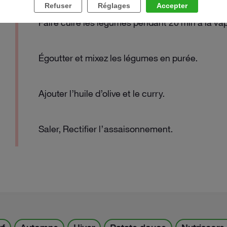
DÉSACTIVER LES NOTIFICATIONS
Refuser
Réglages
Accepter
JE DÉSACTIVE LES NOTIFICATIONS
Faire cuire les légumes pendant 20 min à la va
ACTIVER LES NOTIFICATIONS
J'AI COMPRIS
Égoutter et mixez les légumes en purée.
Ajouter l’huile d’olive et le curry.
Saler, Rectifier l’assaisonnement.