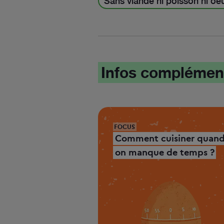
Sans viande ni poisson ni oe
Infos complémen
FOCUS
Comment cuisiner quan
on manque de temps ?