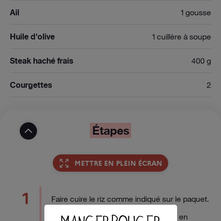
Ail
1 gousse
Huile d'olive
1 cuillère à soupe
Steak haché frais
400 g
Courgettes
2
Étapes
METTRE EN PLEIN ÉCRAN
1
Faire cuire le riz comme indiqué sur le paquet.
Éplucher les courgettes. Les couper en