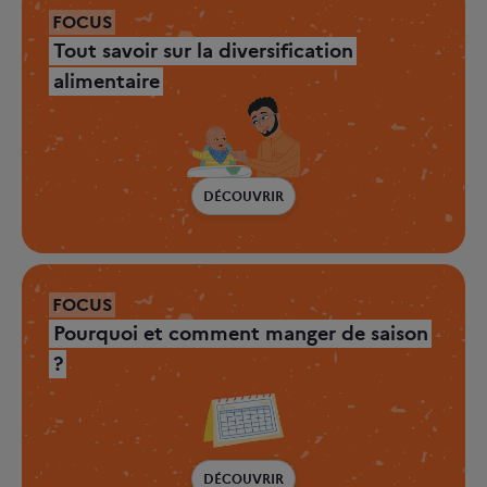
FOCUS
Tout savoir sur la diversification
alimentaire
DÉCOUVRIR
FOCUS
Pourquoi et comment manger de saison
?
DÉCOUVRIR