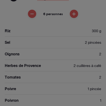
6 personnes
ENLEVER UNE PERSONNE
AJOUTER UNE PE
Riz
300 g
Sel
2 pincées
Oignons
2
Herbes de Provence
2 cuillères à café
Tomates
2
Poivre
1 pincée
Poivron
1