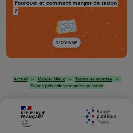
Pourquoi et comment manger de saison
?
DÉCOUVRIR
Accueil
Manger Mieux
Toutes les recettes
Salade pois chiche-tomates au cumin