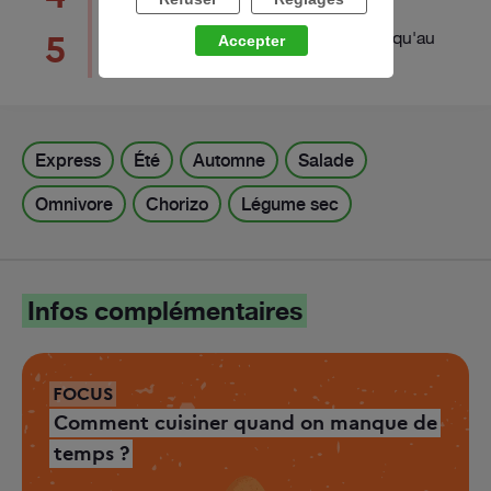
ciboulette.
Ajouter l'huile puis mettre au frais jusqu'au
5
Accepter
moment de servir.
Express
Été
Automne
Salade
Omnivore
Chorizo
Légume sec
Infos complémentaires
FOCUS
Comment cuisiner quand on manque de
temps ?