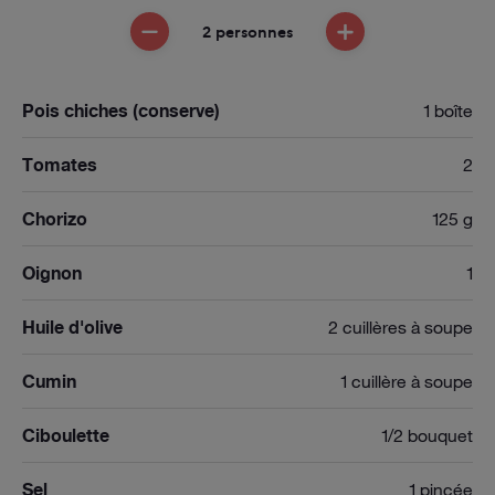
2 personnes
ENLEVER UNE PERSONNE
AJOUTER UNE PE
Pois chiches (conserve)
1 boîte
Tomates
2
Chorizo
125 g
Oignon
1
Huile d'olive
2 cuillères à soupe
Cumin
1 cuillère à soupe
Ciboulette
1/2 bouquet
Sel
1 pincée