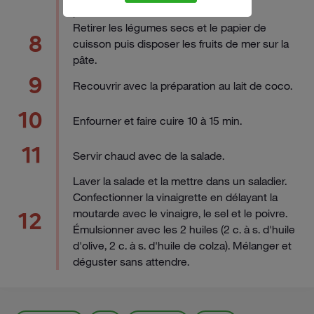
pendant 5 min.
Retirer les légumes secs et le papier de
8
cuisson puis disposer les fruits de mer sur la
pâte.
9
Recouvrir avec la préparation au lait de coco.
10
Enfourner et faire cuire 10 à 15 min.
11
Servir chaud avec de la salade.
Laver la salade et la mettre dans un saladier.
Confectionner la vinaigrette en délayant la
moutarde avec le vinaigre, le sel et le poivre.
12
Émulsionner avec les 2 huiles (2 c. à s. d'huile
d'olive, 2 c. à s. d'huile de colza). Mélanger et
déguster sans attendre.