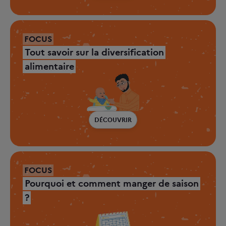
FOCUS
Tout savoir sur la diversification
alimentaire
DÉCOUVRIR
FOCUS
Pourquoi et comment manger de saison
?