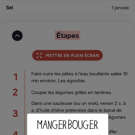
Sel
1 pincée
Étapes
METTRE EN PLEIN ÉCRAN
Faire cuire les pâtes à l’eau bouillante salée 10
1
min environ. Les égoutter.
2
Couper les légumes grillés en lanières.
Dans une sauteuse (ou un wok), verser 2 c. à
s. d’huile d’olive prélevées dans le bocal de
3
tomates séchées et faire revenir les légumes
grillés pendant quelques minutes.
Ajouter les spaghettis cuits puis chauffer