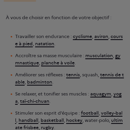
À vous de choisir en fonction de votre objectif :
Travailler son endurance :
cyclisme
,
aviron
,
cours
e à pied
,
natation
.
Accroître sa masse musculaire :
musculation
,
gy
mnastique
,
planche à voile
.
Améliorer ses réflexes :
tennis
, squash,
tennis de t
able
,
badminton
.
Se relaxer, et tonifier ses muscles :
aquagym
,
yog
a
,
taï-chi-chuan
.
Stimuler son esprit d’équipe :
football
,
volley-bal
l
,
handball
,
basketball
,
hockey
, water-polo,
ultim
ate frisbee
,
rugby
.