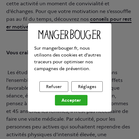
cette activité un moment de convivialité et
d’échanges. Pour que votre motivation ne s’essouffle
pas au fil du temps, découvrez nos
conseils pour rest
er motivé(e) dans la durée
.
Sur mangerbouger.fr, nous
Vous craignez de vous faire mal ?
utilisons des cookies et d’autres
traceurs pour optimiser nos
campagnes de prévention.
Les études montrent que les risques sont dans
l’ensemble faibles et bien moindres que les effets
Refuser
Réglages
favorables de l’activité physique. Avant chaque
séance, échauffez-vous doucement et, à la fin,
Accepter
pensez à vous étirer. Avant 35 ans chez les hommes
et 45 ans chez les femmes, il n’est pas nécessaire de
faire une visite médicale. Par sécurité, pour les
personnes peu actives qui souhaitent reprendre des
activités physiques d’intensité élevée, une