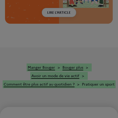
LIRE L'ARTICLE
Manger Bouger
Bouger plus
Avoir un mode de vie actif
Comment être plus actif au quotidien ?
Pratiquer un sport